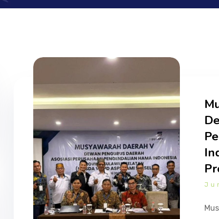
Mu
De
Pe
In
Pr
Ju
Mus