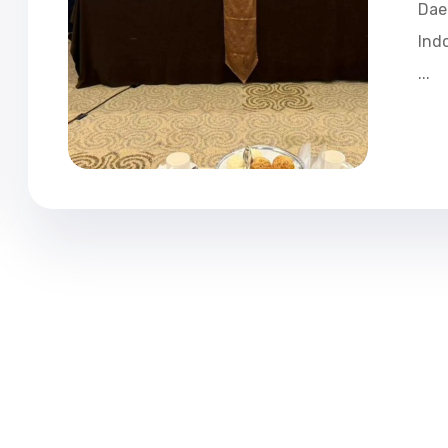
Dae
Ind
...